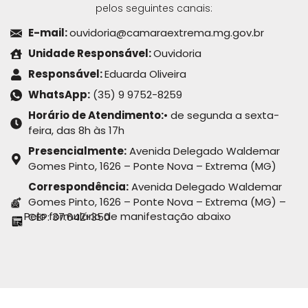
pelos seguintes canais:
E-mail:
ouvidoria@camaraextrema.mg.gov.br
Unidade Responsável:
Ouvidoria
Responsável:
Eduarda Oliveira
WhatsApp:
(35) 9 9752-8259
Horário de Atendimento:
• de segunda a sexta-
feira, das 8h às 17h
Presencialmente:
Avenida Delegado Waldemar
Gomes Pinto, 1626 – Ponte Nova – Extrema (MG)
Correspondência:
Avenida Delegado Waldemar
Gomes Pinto, 1626 – Ponte Nova – Extrema (MG) –
Pelo formulário de manifestação abaixo
CEP: 37.642-350