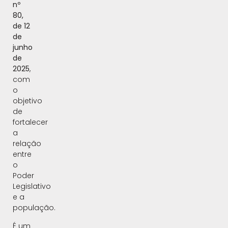
nº
80,
de 12
de
junho
de
2025
,
com
o
objetivo
de
fortalecer
a
relação
entre
o
Poder
Legislativo
e a
população.
É um