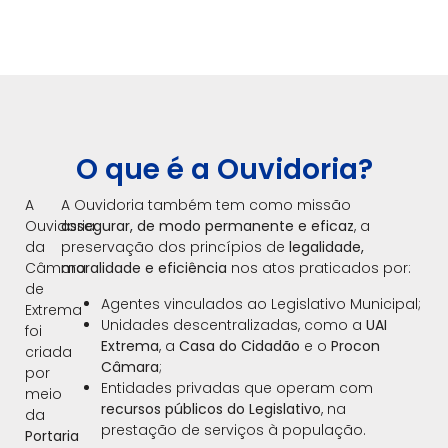
O que é a Ouvidoria?
A
A Ouvidoria também tem como missão
Ouvidoria
assegurar, de modo permanente e eficaz
, a
da
preservação dos princípios de
legalidade,
Câmara
moralidade e eficiência
nos atos praticados por:
de
Agentes vinculados ao Legislativo Municipal;
Extrema
Unidades descentralizadas, como a
UAI
foi
Extrema
, a
Casa do Cidadão
e o
Procon
criada
Câmara
;
por
Entidades privadas que operam com
meio
recursos públicos do Legislativo
, na
da
prestação de serviços à população.
Portaria