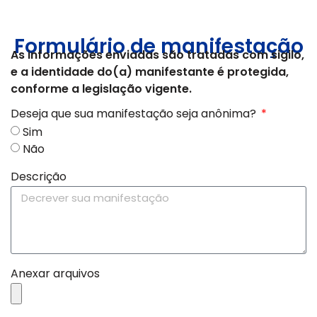
Formulário de manifestação
As informações enviadas são tratadas com sigilo,
e a identidade do(a) manifestante é protegida,
conforme a legislação vigente.
Deseja que sua manifestação seja anônima?
Sim
Não
Descrição
Anexar arquivos