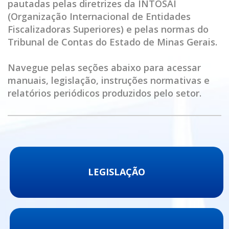
pautadas pelas diretrizes da INTOSAI
(Organização Internacional de Entidades
Fiscalizadoras Superiores) e pelas normas do
Tribunal de Contas do Estado de Minas Gerais.
Navegue pelas seções abaixo para acessar
manuais, legislação, instruções normativas e
relatórios periódicos produzidos pelo setor.
LEGISLAÇÃO